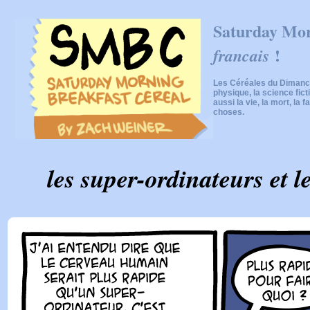
Saturday Mor
!
francais
Les Céréales du Dimanch
physique, la science fic
aussi la vie, la mort, la f
choses.
les super-ordinateurs et 