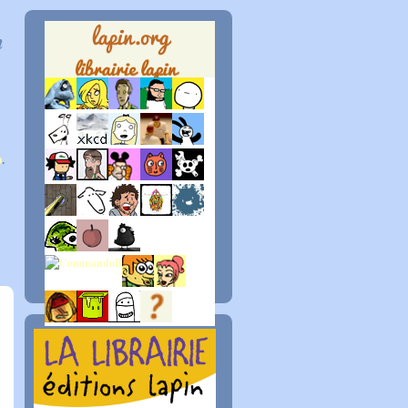
n
p
.