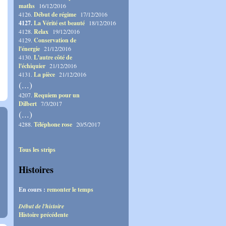
maths
16/12/2016
4126.
Début de régime
17/12/2016
4127.
La Vérité est beauté
18/12/2016
4128.
Relax
19/12/2016
4129.
Conservation de
l'énergie
21/12/2016
4130.
L'autre côté de
l'échiquier
21/12/2016
4131.
La pièce
21/12/2016
(...)
4207.
Requiem pour un
Dilbert
7/3/2017
(...)
4288.
Téléphone rose
20/5/2017
Tous les strips
Histoires
En cours :
remonter le temps
Début de l'histoire
Histoire précédente