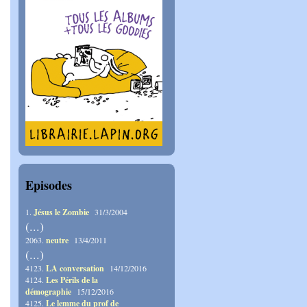
Episodes
1.
Jésus le Zombie
31/3/2004
(...)
2063.
neutre
13/4/2011
(...)
4123.
LA conversation
14/12/2016
4124.
Les Périls de la
démographie
15/12/2016
4125.
Le lemme du prof de