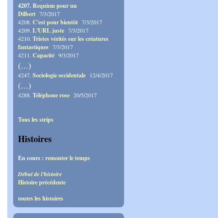
4207.
Requiem pour un
Dilbert
7/3/2017
4208.
C'est pour bientôt
7/3/2017
4209.
L'URL juste
7/3/2017
4210.
Tristes vérités sur les créatures
fantastiques
7/3/2017
4211.
Capacité
9/3/2017
(...)
4247.
Sociologie occidentale
12/4/2017
(...)
4288.
Téléphone rose
20/5/2017
Tous les strips
Histoires
En cours :
remonter le temps
Début de l'histoire
Histoire précédente
toutes les histoires