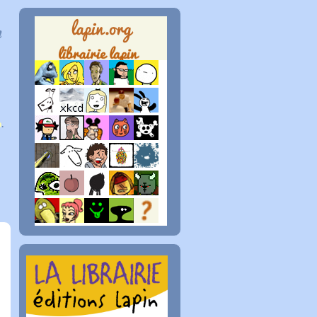
n
p
.