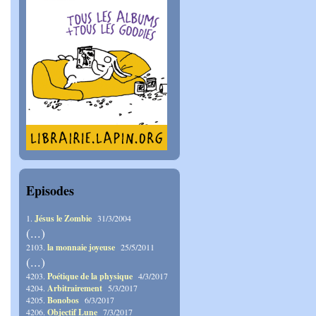
Episodes
1.
Jésus le Zombie
31/3/2004
(...)
2103.
la monnaie joyeuse
25/5/2011
(...)
4203.
Poétique de la physique
4/3/2017
4204.
Arbitrairement
5/3/2017
4205.
Bonobos
6/3/2017
4206.
Objectif Lune
7/3/2017