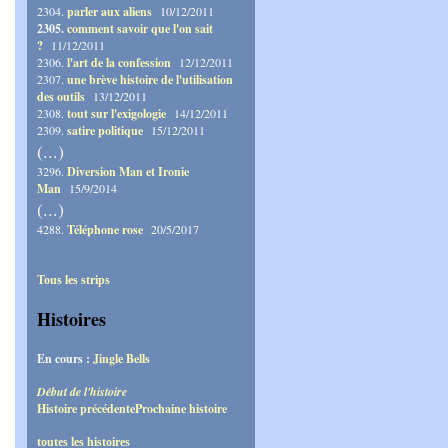
2304.
parler aux aliens
10/12/2011
2305.
comment savoir que l'on sait
?
11/12/2011
2306.
l'art de la confession
12/12/2011
2307.
une brève histoire de l'utilisation
des outils
13/12/2011
2308.
tout sur l'exigologie
14/12/2011
2309.
satire politique
15/12/2011
(...)
3296.
Diversion Man et Ironie
Man
15/9/2014
(...)
4288.
Téléphone rose
20/5/2017
Tous les strips
Histoires
En cours :
Jingle Bells
Début de l'histoire
Histoire précédente
Prochaine histoire
toutes les histoires