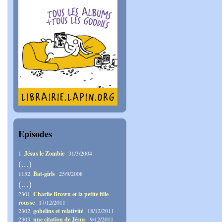
Episodes
1.
Jésus le Zombie
31/3/2004
(...)
1152.
Bat-girls
25/9/2008
(...)
2301.
Charlie Brown et la petite fille
rousse
17/12/2011
2302.
gobelins et relativité
18/12/2011
2303.
une citation de Jésus
9/12/2011