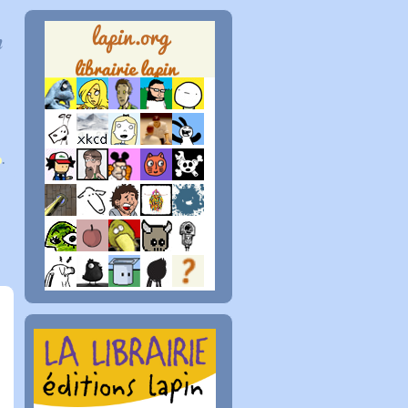
n
p
.