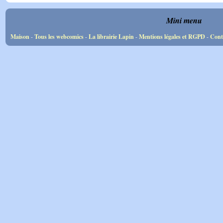
Mini menu
Maison
-
Tous les webcomics
-
La librairie Lapin
-
Mentions légales et RGPD
-
Cont