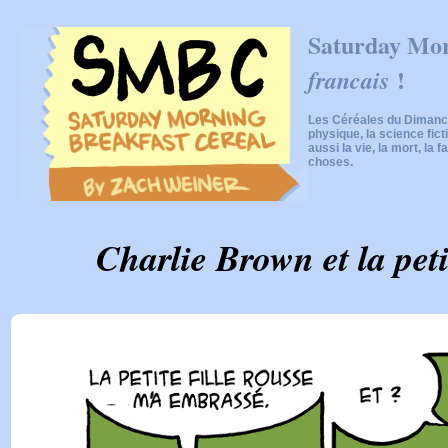
Saturday Mor
!
francais
Les Céréales du Dimanch
physique, la science fic
aussi la vie, la mort, la f
choses.
Charlie Brown et la petit