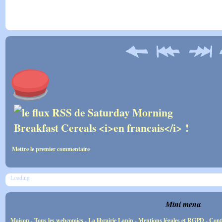
Mettre le premier commentaire
Loading
Mini menu
Maison
-
Tous les webcomics
-
La librairie Lapin
-
Mentions légales et RGPD
-
Cont