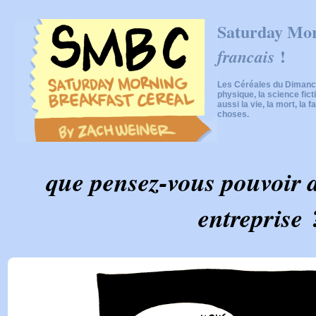
Saturday Mor
!
francais
Les Céréales du Dimanch
physique, la science fic
aussi la vie, la mort, la f
choses.
que pensez-vous pouvoir a
entreprise 