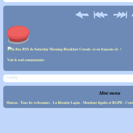
Voir le seul commentaire
Loading
Mini menu
Maison
-
Tous les webcomics
-
La librairie Lapin
-
Mentions légales et RGPD
-
Cont