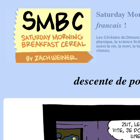
Saturday Mor
!
francais
Les Céréales du Dimanch
physique, la science fic
aussi la vie, la mort, la f
choses.
descente de po