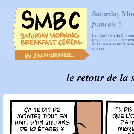
Saturday Mor
!
francais
Les Céréales du Dimanch
physique, la science fic
aussi la vie, la mort, la f
choses.
le retour de la 