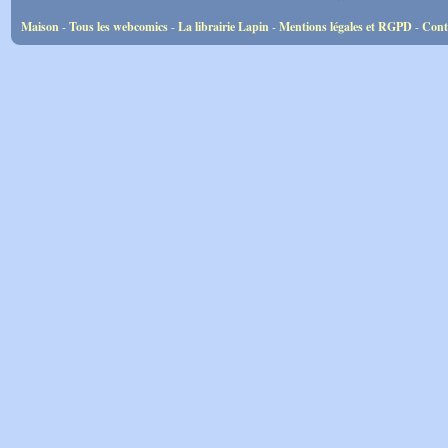
Maison
-
Tous les webcomics
-
La librairie Lapin
-
Mentions légales et RGPD
-
Cont