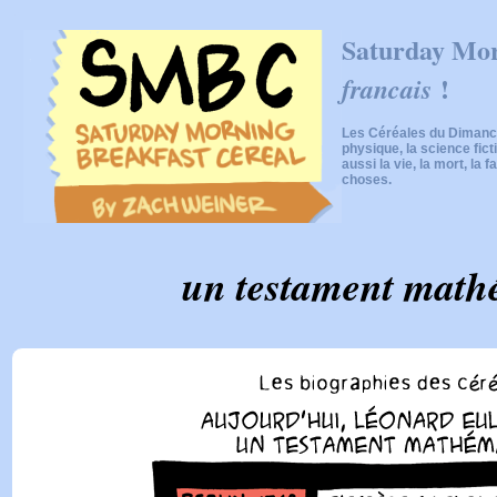
Saturday Mor
!
francais
Les Céréales du Dimanch
physique, la science fic
aussi la vie, la mort, la f
choses.
un testament math