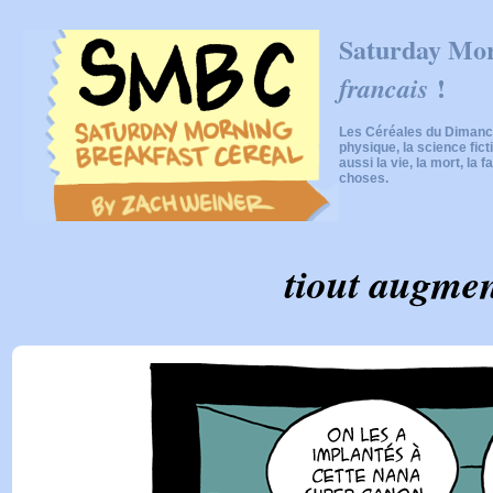
Saturday Mor
!
francais
Les Céréales du Dimanch
physique, la science fic
aussi la vie, la mort, la f
choses.
tiout augme