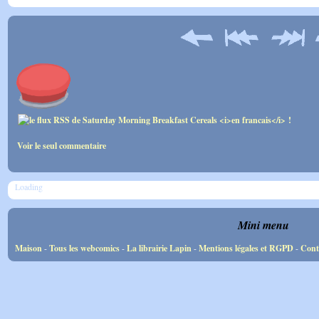
Voir le seul commentaire
Loading
Mini menu
Maison
-
Tous les webcomics
-
La librairie Lapin
-
Mentions légales et RGPD
-
Cont