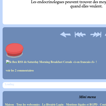
voir les 2 commentaires
Loading
Mini menu
Maison
-
Tous les webcomics
-
La librairie Lapin
-
Mentions légales et RGPD
-
Cont