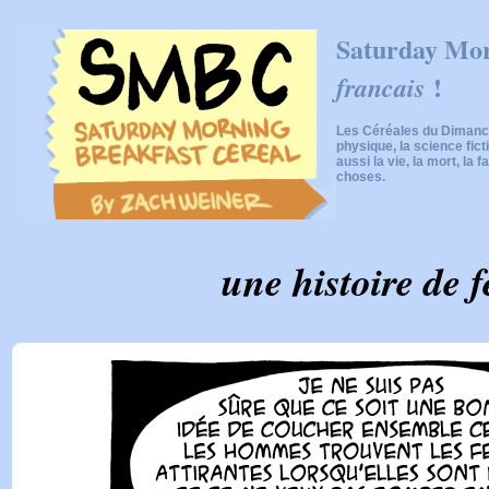
Saturday Mor
!
francais
Les Céréales du Dimanch
physique, la science fic
aussi la vie, la mort, la f
choses.
une histoire de fe