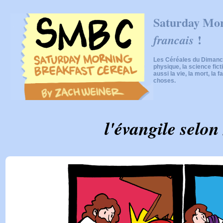
Saturday Mor
!
francais
Les Céréales du Dimanch
physique, la science fic
aussi la vie, la mort, la f
choses.
l'évangile selon