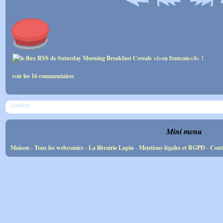
voir les 16 commentaires
Loading
Mini menu
Maison
-
Tous les webcomics
-
La librairie Lapin
-
Mentions légales et RGPD
-
Cont