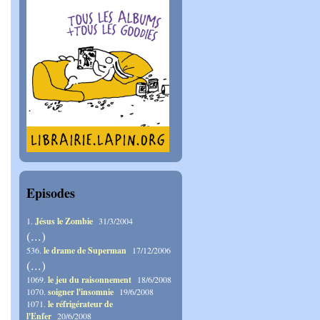
Episodes
1.
Jésus le Zombie
31/3/2004
(...)
536.
le drame de Superman
17/12/2006
(...)
1069.
le jeu du raisonnement
18/6/2008
1070.
soigner l'insomnie
19/6/2008
1071.
le réfrigérateur de
l'Enfer
20/6/2008