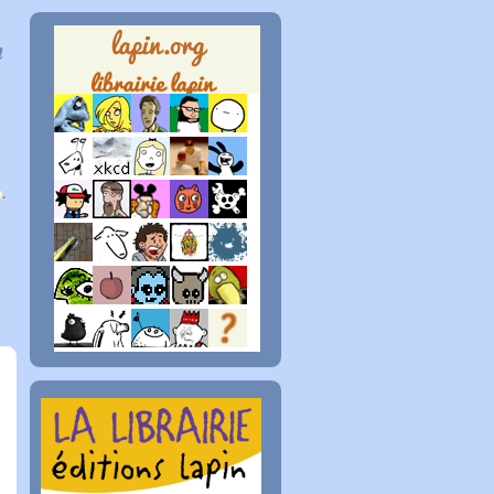
n
p
.