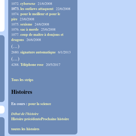
1072.
cybersexe
21/6/2008
1073.
les outlaws attaquent
22/6/2008
1074.
pour le meilleur et pour le
pire
23/6/2008
1075.
sexisme
24/6/2008
1076.
sac à merde
25/6/2008
1077.
coup de maître à donjons et
dragons
26/6/2008
(...)
2680.
signature automatique
6/1/2013
(...)
4288.
Téléphone rose
20/5/2017
Tous les strips
Histoires
En cours :
pour la science
Début de l'histoire
Histoire précédente
Prochaine histoire
toutes les histoires