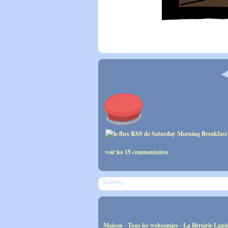
voir les 15 commentaires
Loading
Maison
-
Tous les webcomics
-
La librairie Lapi