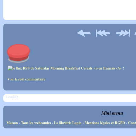
Voir le seul commentaire
Loading
Mini menu
Maison
-
Tous les webcomics
-
La librairie Lapin
-
Mentions légales et RGPD
-
Cont