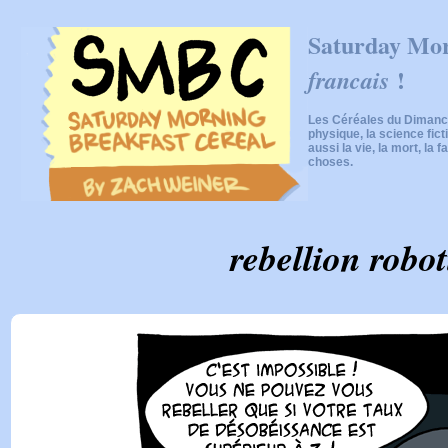
Saturday Mor
!
francais
Les Céréales du Dimanch
physique, la science fic
aussi la vie, la mort, la f
choses.
rebellion robo