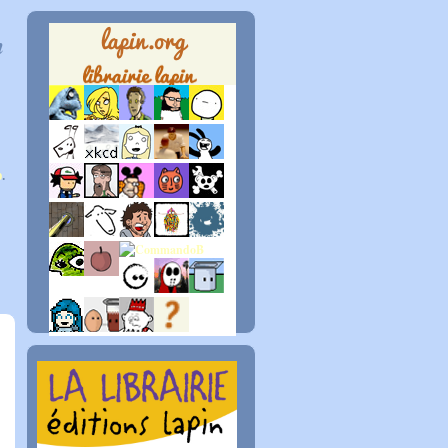
n
p
.