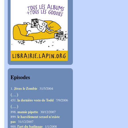
Episodes
1.
Jésus le Zombie
31/3/2004
(...)
451.
la dernière veste de Todd
7/9/2006
(...)
898.
mamie pipette
30/12/2007
899.
le harcèlement sexuel n'existe
pas
31/12/2007
900.
l'art du badinage
1/1/2008