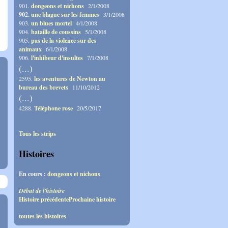
901.
dongeons et nichons
2/1/2008
902.
une blague sur les femmes
3/1/2008
903.
un blues mortel
4/1/2008
904.
bataille de coussins
5/1/2008
905.
pas de la violence sur des
animaux
6/1/2008
906.
l'inhibeur d'insultes
7/1/2008
(...)
2595.
les aventures de Newton au
bureau des brevets
11/10/2012
(...)
4288.
Téléphone rose
20/5/2017
Tous les strips
Histoires
En cours :
dongeons et nichons
Début de l'histoire
Histoire précédente
Prochaine histoire
toutes les histoires