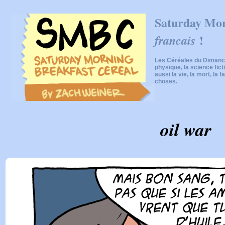
Saturday Mor
!
francais
Les Céréales du Dimanch
physique, la science fic
aussi la vie, la mort, la f
choses.
oil war