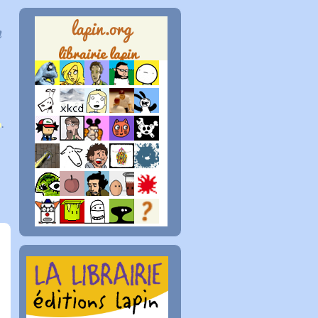
n
p
.