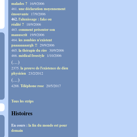
malades ?
16/9/2006
461.
une déclaration moyennement
émouvante
17/9/2006
462.
l'alunissage : fake ou
réalité ?
18/9/2006
463.
comment présenter son
manuscrit
19/9/2006
464.
les zombies n'existent
paaaaaaaargh !!
29/9/2006
465.
la thérapie du rire
30/9/2006
466.
médical freestyle
1/10/2006
(...)
2375.
la preuve de l'existence de dieu
physicien
23/2/2012
(...)
4288.
Téléphone rose
20/5/2017
Tous les strips
Histoires
En cours :
la fin du monde est pour
demain