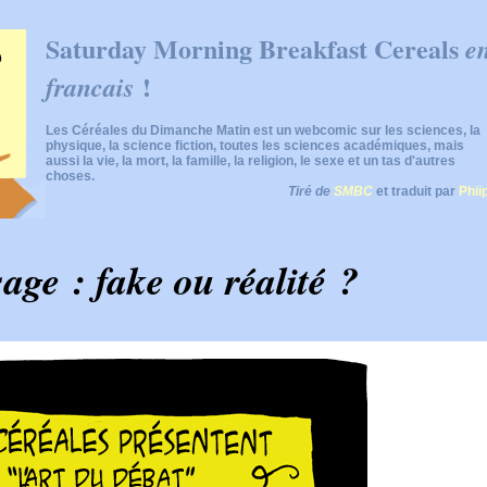
Saturday Morning Breakfast Cereals
e
!
francais
Les Céréales du Dimanche Matin est un webcomic sur les sciences, la
physique, la science fiction, toutes les sciences académiques, mais
aussi la vie, la mort, la famille, la religion, le sexe et un tas d'autres
choses.
Tiré de
SMBC
et traduit par
Phii
sage : fake ou réalité ?