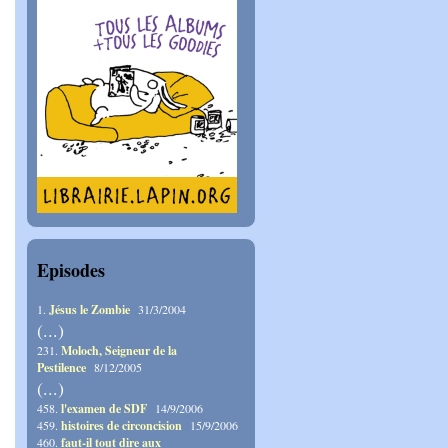
Episodes
1.
Jésus le Zombie
31/3/2004
(...)
231.
Moloch, Seigneur de la
Pestilence
8/12/2005
(...)
458.
l'examen de SDF
14/9/2006
459.
histoires de circoncision
15/9/2006
460.
faut-il tout dire aux