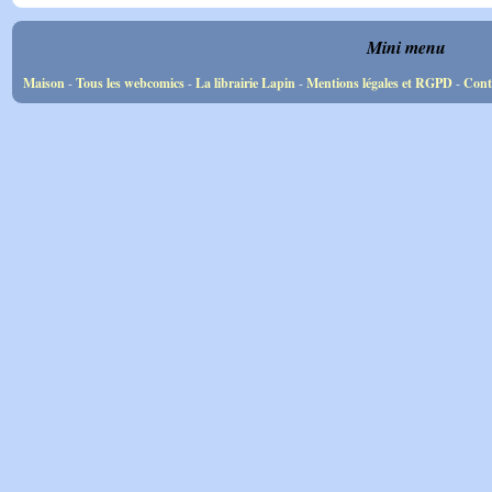
Mini menu
Maison
-
Tous les webcomics
-
La librairie Lapin
-
Mentions légales et RGPD
-
Cont