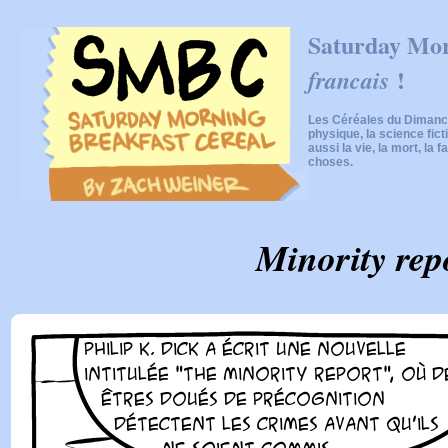
Saturday Mor
!
francais
Les Céréales du Dimanch
physique, la science fic
aussi la vie, la mort, la f
choses.
Minority rep