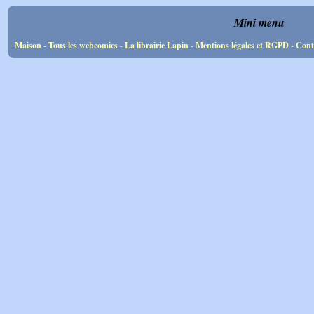
Mini menu
Maison
-
Tous les webcomics
-
La librairie Lapin
-
Mentions légales et RGPD
-
Cont