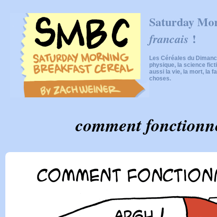
Saturday Mor
!
francais
Les Céréales du Dimanch
physique, la science fic
aussi la vie, la mort, la f
choses.
comment fonctionne 