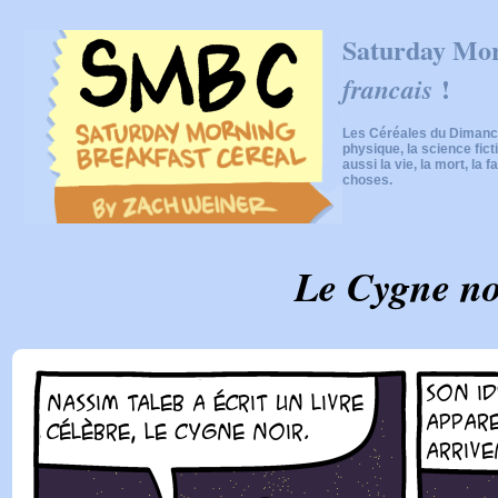
Saturday Mor
!
francais
Les Céréales du Dimanch
physique, la science fic
aussi la vie, la mort, la f
choses.
Le Cygne no