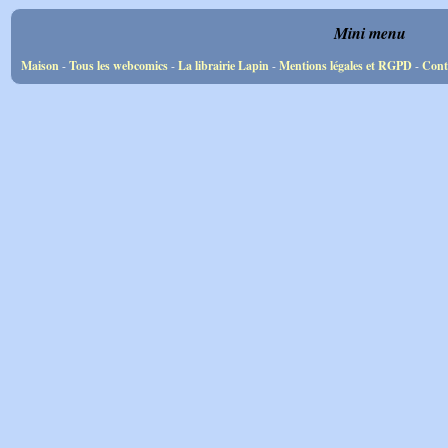
Mini menu
Maison
-
Tous les webcomics
-
La librairie Lapin
-
Mentions légales et RGPD
-
Cont