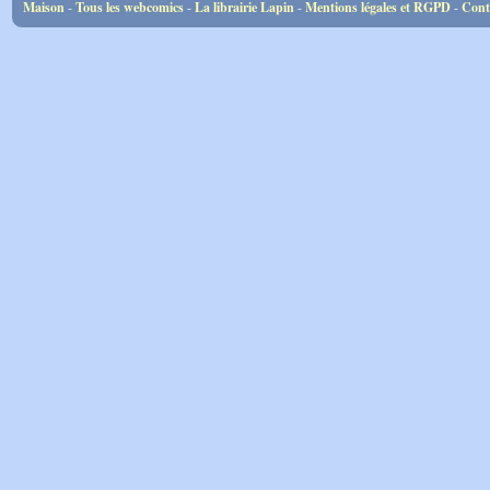
Maison
-
Tous les webcomics
-
La librairie Lapin
-
Mentions légales et RGPD
-
Cont