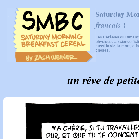
Saturday Mor
!
francais
Les Céréales du Dimanch
physique, la science fic
aussi la vie, la mort, la f
choses.
un rêve de petite