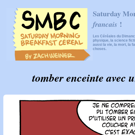
Saturday Mor
!
francais
Les Céréales du Dimanch
physique, la science fic
aussi la vie, la mort, la f
choses.
tomber enceinte avec u