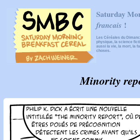
Saturday Mor
!
francais
Les Céréales du Dimanch
physique, la science fic
aussi la vie, la mort, la f
choses.
Minority rep