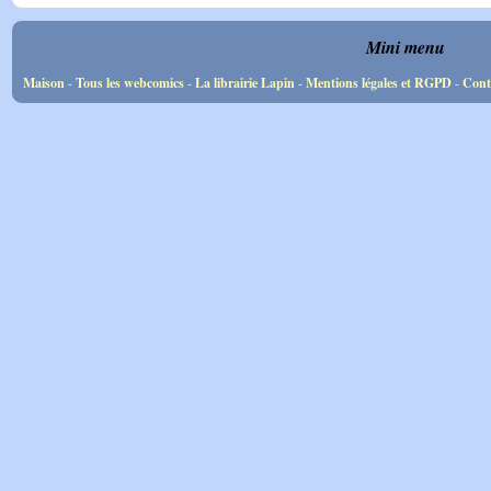
Mini menu
Maison
-
Tous les webcomics
-
La librairie Lapin
-
Mentions légales et RGPD
-
Cont