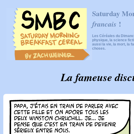
Saturday Mor
!
francais
Les Céréales du Dimanch
physique, la science fic
aussi la vie, la mort, la f
choses.
La fameuse disc