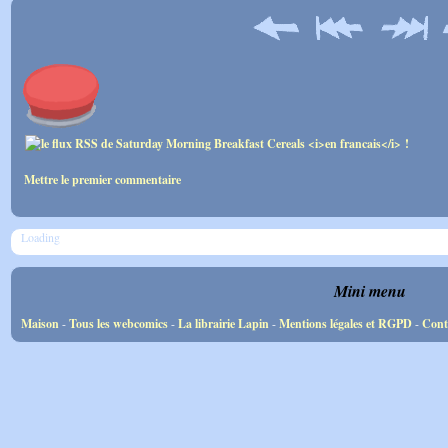
Mettre le premier commentaire
Loading
Mini menu
Maison
-
Tous les webcomics
-
La librairie Lapin
-
Mentions légales et RGPD
-
Cont