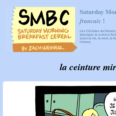
Saturday Mor
!
francais
Les Céréales du Dimanch
physique, la science fic
aussi la vie, la mort, la f
choses.
la ceinture mi