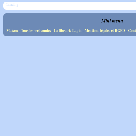
Loading
Mini menu
Maison
-
Tous les webcomics
-
La librairie Lapin
-
Mentions légales et RGPD
-
Cont