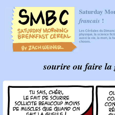
Saturday Mor
!
francais
Les Céréales du Dimanch
physique, la science fic
aussi la vie, la mort, la f
choses.
sourire ou faire la