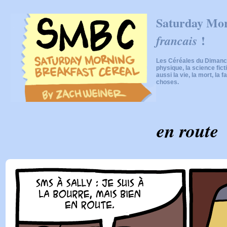
Saturday Mor
!
francais
Les Céréales du Dimanch
physique, la science fic
aussi la vie, la mort, la f
choses.
en route