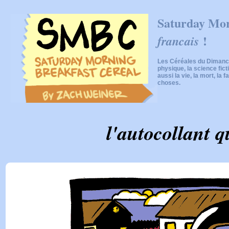
Saturday Mor
!
francais
Les Céréales du Dimanch
physique, la science fic
aussi la vie, la mort, la f
choses.
l'autocollant q