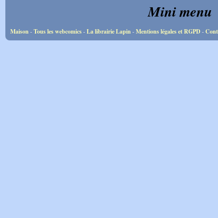
Mini menu
Maison
-
Tous les webcomics
-
La librairie Lapin
-
Mentions légales et RGPD
-
Cont