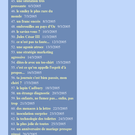
45.
une situtation très
pressante
6/3/2005
46.
le smiley le plus rare du
monde
7/3/2005
47.
un franc succès
8/3/2005
48.
embrouilles au pays d'Oz
9/3/2005
49.
le saviez-vous ?
10/3/2005
50.
Jules César III
11/3/2005
51.
ce n'est pas ta faute...
12/3/2005
52.
une agonie atroce
13/3/2005
53.
une stratégie marketing
agressive
14/3/2005
54.
dites-le avec un tee-shirt
15/3/2005
55.
c'est ce qu'on appelle l'esprit d'à
propos...
16/3/2005
56.
ta journée s'est bien passée, mon
chéri ?
17/3/2005
57.
le lapin Cadbury
18/3/2005
58.
un étrange diagnostic
20/3/2005
59.
les enfants, ne fumez pas... enfin, pas
trop
21/3/2005
60.
des menaces à la lettre
22/3/2005
61.
inoculation surprise
23/3/2005
62.
la technologie des toilettes
24/3/2005
63.
la plus jolie de toutes
25/3/2005
64.
un anniversaire de mariage presque
réussi
26/3/2005