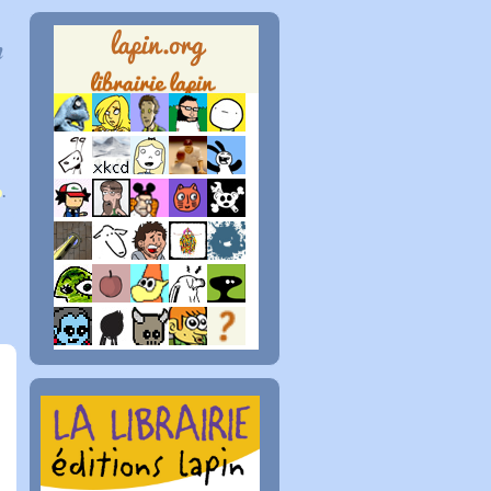
n
p
.