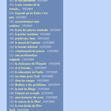
102.
le vice-président
4/5/2005
103.
à une semaine de la
retraite...
5/5/2005
104.
il paraît qu'en Enfer, c'est
pire
6/5/2005
105.
accouchement sans
couleurs
7/5/2005
106.
le jeu des pierres tombales
8/5/2005
107.
le postier méritant
9/5/2005
108.
positivons, tiens
10/5/2005
109.
le tunnel de l'amour
11/5/2005
110.
le brasier infernal
12/5/2005
111.
communauté de pensée
13/5/2005
112.
une psychanalyse
originale
14/5/2005
113.
la croissance de l'Empire
15/5/2005
114.
et si Socrate...
16/5/2005
115.
le colocataire de l'enfer
17/5/2005
116.
un chien pour Noël
18/5/2005
117.
dans les nuages
19/5/2005
118.
Rodney a des problèmes
20/5/2005
119.
la nuit du Bingo
21/5/2005
120.
l'amour est aveugle
22/5/2005
121.
mon honneur de scout
23/5/2005
122.
le coucou de la Mort
24/5/2005
123.
le vrai destin du Père
Noël
25/5/2005