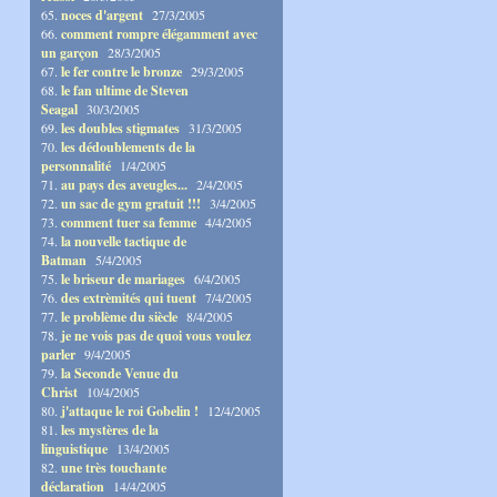
65.
noces d'argent
27/3/2005
66.
comment rompre élégamment avec
un garçon
28/3/2005
67.
le fer contre le bronze
29/3/2005
68.
le fan ultime de Steven
Seagal
30/3/2005
69.
les doubles stigmates
31/3/2005
70.
les dédoublements de la
personnalité
1/4/2005
71.
au pays des aveugles...
2/4/2005
72.
un sac de gym gratuit !!!
3/4/2005
73.
comment tuer sa femme
4/4/2005
74.
la nouvelle tactique de
Batman
5/4/2005
75.
le briseur de mariages
6/4/2005
76.
des extrèmités qui tuent
7/4/2005
77.
le problème du siècle
8/4/2005
78.
je ne vois pas de quoi vous voulez
parler
9/4/2005
79.
la Seconde Venue du
Christ
10/4/2005
80.
j'attaque le roi Gobelin !
12/4/2005
81.
les mystères de la
linguistique
13/4/2005
82.
une très touchante
déclaration
14/4/2005