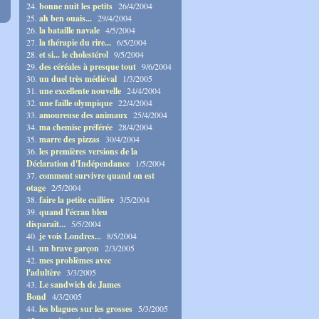
24.
bonne nuit les petits
26/4/2004
25.
ah ben ouais...
29/4/2004
26.
la bataille navale
4/5/2004
27.
la thérapie du rire...
6/5/2004
28.
et si... le cholestérol
9/5/2004
29.
des céréales à presque tout
9/6/2004
30.
un duel très médiéval
1/3/2005
31.
une excellente nouvelle
24/4/2004
32.
une faille olympique
22/4/2004
33.
amoureuse des animaux
25/4/2004
34.
ma chemise préférée
28/4/2004
35.
marre des pizzas
30/4/2004
36.
les premières versions de la
Déclaration d'Indépendance
1/5/2004
37.
comment survivre quand on est
otage
2/5/2004
38.
faire la petite cuillère
3/5/2004
39.
quand l'écran bleu
disparaît...
5/5/2004
40.
je vois Londres...
8/5/2004
41.
un brave garçon
2/3/2005
42.
mes problèmes avec
l'adultère
3/3/2005
43.
Le sandwich de James
Bond
4/3/2005
44.
les blagues sur les grosses
5/3/2005