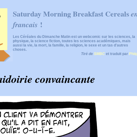
Saturday Morning Breakfast Cereals
e
!
francais
Les Céréales du Dimanche Matin est un webcomic sur les sciences, la
physique, la science fiction, toutes les sciences académiques, mais
aussi la vie, la mort, la famille, la religion, le sexe et un tas d'autres
choses.
Tiré de
SMBC
et traduit par
Phii
aidoirie convaincante