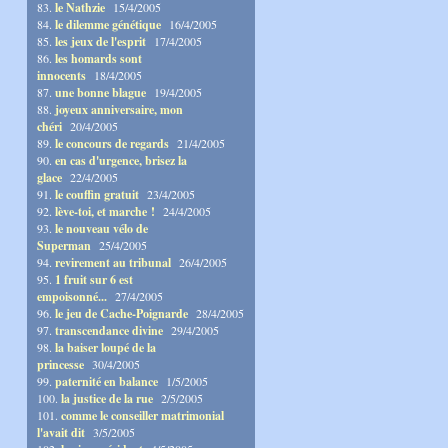
83.
le Nathzie
15/4/2005
84.
le dilemme génétique
16/4/2005
85.
les jeux de l'esprit
17/4/2005
86.
les homards sont
innocents
18/4/2005
87.
une bonne blague
19/4/2005
88.
joyeux anniversaire, mon
chéri
20/4/2005
89.
le concours de regards
21/4/2005
90.
en cas d'urgence, brisez la
glace
22/4/2005
91.
le couffin gratuit
23/4/2005
92.
lève-toi, et marche !
24/4/2005
93.
le nouveau vélo de
Superman
25/4/2005
94.
revirement au tribunal
26/4/2005
95.
1 fruit sur 6 est
empoisonné...
27/4/2005
96.
le jeu de Cache-Poignarde
28/4/2005
97.
transcendance divine
29/4/2005
98.
la baiser loupé de la
princesse
30/4/2005
99.
paternité en balance
1/5/2005
100.
la justice de la rue
2/5/2005
101.
comme le conseiller matrimonial
l'avait dit
3/5/2005