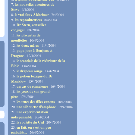
7.
les nouvelles aventures de
Steve
6/4/2004
8.
le vrai-faux Alzheimer
7/4/2004
9.
les reproductrices
8/4/2004
10.
Dr Stern, conseiller
conjugal
9/4/2004
11.
les placentas de
mouffettes
10/4/2004
12.
les deux mères
11/4/2004
13.
papa joue à Donjons et
Dragons
12/4/2004
14.
le scandale de la réécriture de la
Bible
13/4/2004
15.
le drapeau rouge
14/4/2004
16.
la potion toxique du Dr
Manklow
15/4/2004
17.
un cas de conscience
16/4/2004
18.
les yeux de son grand-
père
17/4/2004
19.
les trucs des filles canons
18/4/2004
20.
une silhouette d'amphore
19/4/2004
21.
une expérimentation
indispensable
20/4/2004
22.
la roulette du Ciel
20/4/2004
23.
en fait, on s'est un peu
emballés...
26/4/2004