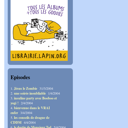
Episodes
1.
Jésus le Zombie
31/3/2004
2.
une soirée inoubliable
1/4/2004
3.
insuline party avec Booboo et
yogi !
2/4/2004
4.
bienvenue dans le VRAI
enfer
3/4/2004
5.
les conseils de drague de
CDDM
4/4/2004
6.
le destin de Monsieur Ted
5/4/2004