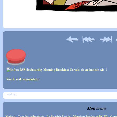
Voir le seul commentaire
Loading
Mini menu
Maison
-
Tous les webcomics
-
La librairie Lapin
-
Mentions légales et RGPD
-
Cont