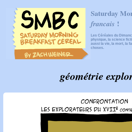
Saturday Mor
!
francais
Les Céréales du Dimanch
physique, la science fic
aussi la vie, la mort, la f
choses.
géométrie explor