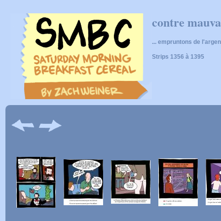
contre mauvai
... empruntons de l'argen
Strips 1356 à 1395