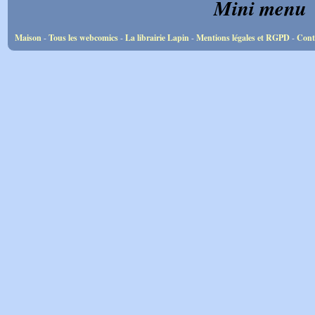
Mini menu
Maison
-
Tous les webcomics
-
La librairie Lapin
-
Mentions légales et RGPD
-
Cont