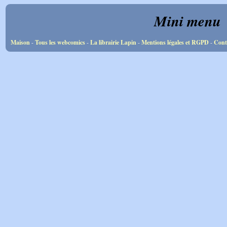
Mini menu
Maison
-
Tous les webcomics
-
La librairie Lapin
-
Mentions légales et RGPD
-
Cont