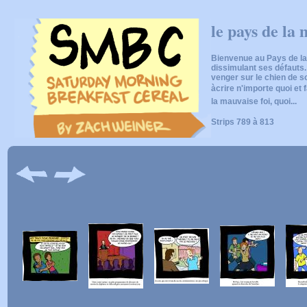
le pays de la 
Bienvenue au Pays de l
dissimulant ses défauts.
venger sur le chien de s
àcrire n'importe quoi et
la mauvaise foi, quoi...
Strips 789 à 813