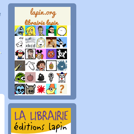
n
p
.