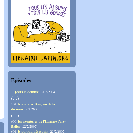
Episodes
1.
Jésus le Zombie
31/3/2004
(...)
302.
Robin des Bois, roi de la
déconne
8/3/2006
(...)
600.
les aventures de l'Homme Pare-
Balles
22/2/2007
601.
le puit du désespoir
23/2/2007