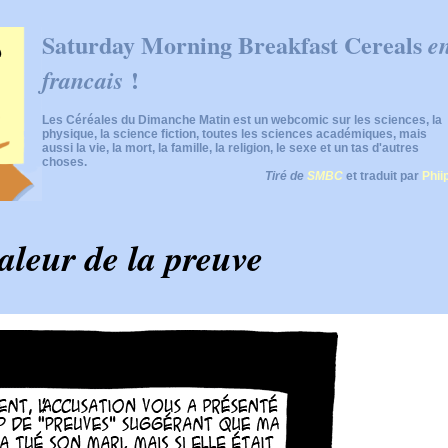
Saturday Morning Breakfast Cereals
e
!
francais
Les Céréales du Dimanche Matin est un webcomic sur les sciences, la
physique, la science fiction, toutes les sciences académiques, mais
aussi la vie, la mort, la famille, la religion, le sexe et un tas d'autres
choses.
Tiré de
SMBC
et traduit par
Phii
valeur de la preuve