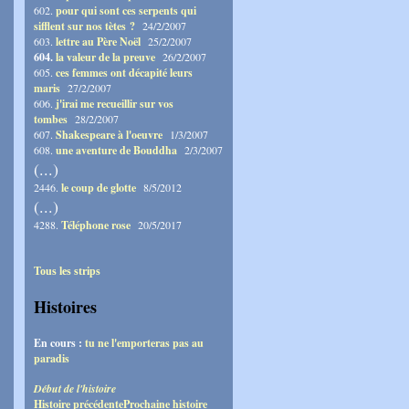
602.
pour qui sont ces serpents qui
sifflent sur nos tètes ?
24/2/2007
603.
lettre au Père Noël
25/2/2007
604.
la valeur de la preuve
26/2/2007
605.
ces femmes ont décapité leurs
maris
27/2/2007
606.
j'irai me recueillir sur vos
tombes
28/2/2007
607.
Shakespeare à l'oeuvre
1/3/2007
608.
une aventure de Bouddha
2/3/2007
(...)
2446.
le coup de glotte
8/5/2012
(...)
4288.
Téléphone rose
20/5/2017
Tous les strips
Histoires
En cours :
tu ne l'emporteras pas au
paradis
Début de l'histoire
Histoire précédente
Prochaine histoire