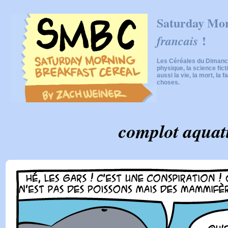
Saturday Mor
!
francais
Les Céréales du Dimanch
physique, la science fic
aussi la vie, la mort, la f
choses.
complot aquat