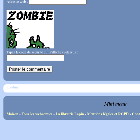
Adresse web :
Tapez le code de sécurité qui s'affiche ci-dessus :
Loading
Mini menu
Maison
-
Tous les webcomics
-
La librairie Lapin
-
Mentions légales et RGPD
-
Cont