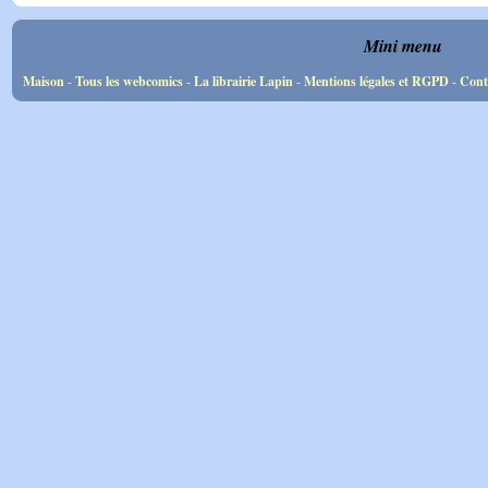
Mini menu
Maison
-
Tous les webcomics
-
La librairie Lapin
-
Mentions légales et RGPD
-
Cont