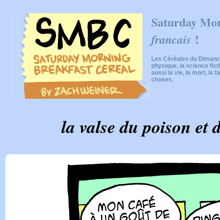
Saturday Mor
!
francais
Les Céréales du Dimanch
physique, la science fic
aussi la vie, la mort, la f
choses.
la valse du poison et d