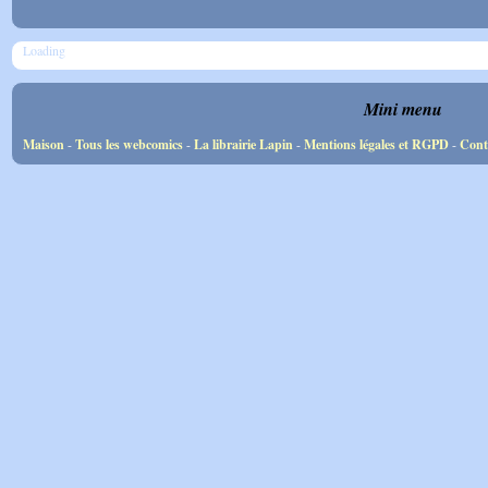
Loading
Mini menu
Maison
-
Tous les webcomics
-
La librairie Lapin
-
Mentions légales et RGPD
-
Cont