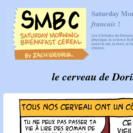
Saturday Mor
!
francais
Les Céréales du Dimanch
physique, la science fic
aussi la vie, la mort, la f
choses.
le cerveau de Dor