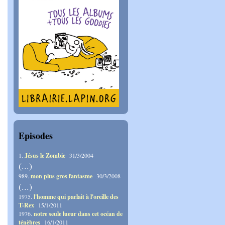
Episodes
1.
Jésus le Zombie
31/3/2004
(...)
989.
mon plus gros fantasme
30/3/2008
(...)
1975.
l'homme qui parlait à l'oreille des
T-Rex
15/1/2011
1976.
notre seule lueur dans cet océan de
ténèbres
16/1/2011