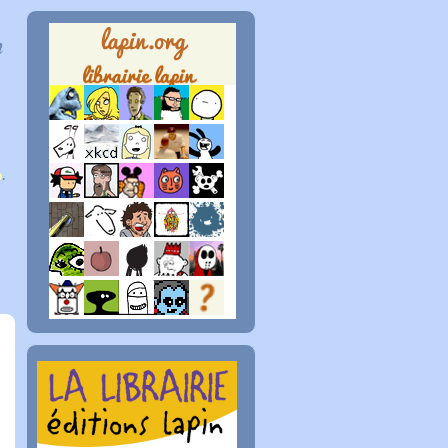
n
p
.