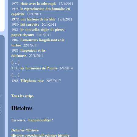
1977.
rions avec la coloscopie
17/1/2011
1978.
la reproduction des humains en
captivité
18/1/2011
1979.
une histoire de fertilité
19/1/2011
1980.
lait surprise
20/1/2011
1981.
les nouvelles règles de pierre-
papier-ciseaux
21/1/2011
1982.
l'amoureux languissant et la
tortue
22/1/2011
1983.
l'ingénieur et les
échéances
23/1/2011
(...)
3133.
les hormones de Popeye
6/4/2014
(...)
4288.
Téléphone rose
20/5/2017
Tous les strips
Histoires
En cours :
happinouillère !
Début de l'histoire
Histoire précédente
Prochaine histoire