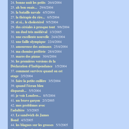
24.
bonne nuit les petits
26/4/2004
25.
ah ben ouais...
29/4/2004
26.
la bataille navale
4/5/2004
27.
la thérapie du rire...
6/5/2004
28.
et si... le cholestérol
9/5/2004
29.
des céréales à presque tout
9/6/2004
30.
un duel très médiéval
1/3/2005
31.
une excellente nouvelle
24/4/2004
32.
une faille olympique
22/4/2004
33.
amoureuse des animaux
25/4/2004
34.
ma chemise préférée
28/4/2004
35.
marre des pizzas
30/4/2004
36.
les premières versions de la
Déclaration d'Indépendance
1/5/2004
37.
comment survivre quand on est
otage
2/5/2004
38.
faire la petite cuillère
3/5/2004
39.
quand l'écran bleu
disparaît...
5/5/2004
40.
je vois Londres...
8/5/2004
41.
un brave garçon
2/3/2005
42.
mes problèmes avec
l'adultère
3/3/2005
43.
Le sandwich de James
Bond
4/3/2005
44.
les blagues sur les grosses
5/3/2005