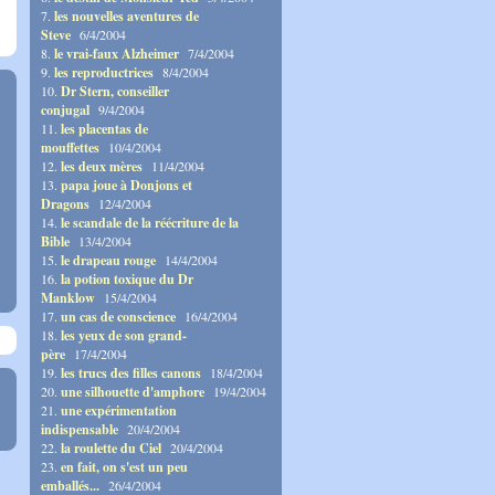
7.
les nouvelles aventures de
Steve
6/4/2004
8.
le vrai-faux Alzheimer
7/4/2004
9.
les reproductrices
8/4/2004
10.
Dr Stern, conseiller
conjugal
9/4/2004
11.
les placentas de
mouffettes
10/4/2004
12.
les deux mères
11/4/2004
13.
papa joue à Donjons et
Dragons
12/4/2004
14.
le scandale de la réécriture de la
Bible
13/4/2004
15.
le drapeau rouge
14/4/2004
16.
la potion toxique du Dr
Manklow
15/4/2004
17.
un cas de conscience
16/4/2004
18.
les yeux de son grand-
père
17/4/2004
19.
les trucs des filles canons
18/4/2004
20.
une silhouette d'amphore
19/4/2004
21.
une expérimentation
indispensable
20/4/2004
22.
la roulette du Ciel
20/4/2004
23.
en fait, on s'est un peu
emballés...
26/4/2004