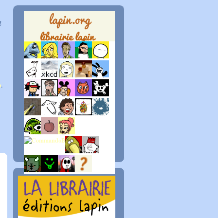
n
p
.