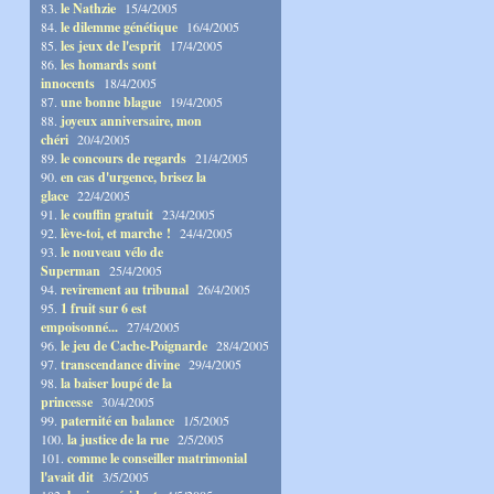
83.
le Nathzie
15/4/2005
84.
le dilemme génétique
16/4/2005
85.
les jeux de l'esprit
17/4/2005
86.
les homards sont
innocents
18/4/2005
87.
une bonne blague
19/4/2005
88.
joyeux anniversaire, mon
chéri
20/4/2005
89.
le concours de regards
21/4/2005
90.
en cas d'urgence, brisez la
glace
22/4/2005
91.
le couffin gratuit
23/4/2005
92.
lève-toi, et marche !
24/4/2005
93.
le nouveau vélo de
Superman
25/4/2005
94.
revirement au tribunal
26/4/2005
95.
1 fruit sur 6 est
empoisonné...
27/4/2005
96.
le jeu de Cache-Poignarde
28/4/2005
97.
transcendance divine
29/4/2005
98.
la baiser loupé de la
princesse
30/4/2005
99.
paternité en balance
1/5/2005
100.
la justice de la rue
2/5/2005
101.
comme le conseiller matrimonial
l'avait dit
3/5/2005