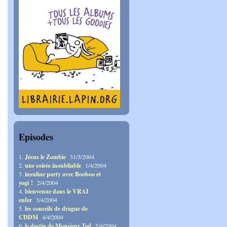
Episodes
1.
Jésus le Zombie
31/3/2004
2.
une soirée inoubliable
1/4/2004
3.
insuline party avec Booboo et
yogi !
2/4/2004
4.
bienvenue dans le VRAI
enfer
3/4/2004
5.
les conseils de drague de
CDDM
4/4/2004
6.
le destin de Monsieur Ted
5/4/2004