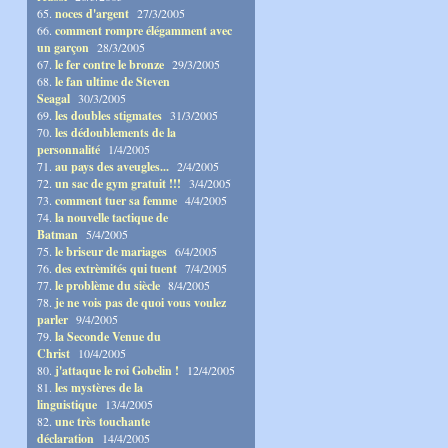
65.
noces d'argent
27/3/2005
66.
comment rompre élégamment avec
un garçon
28/3/2005
67.
le fer contre le bronze
29/3/2005
68.
le fan ultime de Steven
Seagal
30/3/2005
69.
les doubles stigmates
31/3/2005
70.
les dédoublements de la
personnalité
1/4/2005
71.
au pays des aveugles...
2/4/2005
72.
un sac de gym gratuit !!!
3/4/2005
73.
comment tuer sa femme
4/4/2005
74.
la nouvelle tactique de
Batman
5/4/2005
75.
le briseur de mariages
6/4/2005
76.
des extrèmités qui tuent
7/4/2005
77.
le problème du siècle
8/4/2005
78.
je ne vois pas de quoi vous voulez
parler
9/4/2005
79.
la Seconde Venue du
Christ
10/4/2005
80.
j'attaque le roi Gobelin !
12/4/2005
81.
les mystères de la
linguistique
13/4/2005
82.
une très touchante
déclaration
14/4/2005