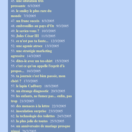
45.
une situtation très
pressante
6/3/2005
46.
le smiley le plus rare du
monde
7/3/2005
47.
un franc succès
8/3/2005
48.
embrouilles au pays d'Oz
9/3/2005
49.
le saviez-vous ?
10/3/2005
50.
Jules César III
11/3/2005
51.
ce n'est pas ta faute...
12/3/2005
52.
une agonie atroce
13/3/2005
53.
une stratégie marketing
agressive
14/3/2005
54.
dites-le avec un tee-shirt
15/3/2005
55.
c'est ce qu'on appelle l'esprit d'à
propos...
16/3/2005
56.
ta journée s'est bien passée, mon
chéri ?
17/3/2005
57.
le lapin Cadbury
18/3/2005
58.
un étrange diagnostic
20/3/2005
59.
les enfants, ne fumez pas... enfin, pas
trop
21/3/2005
60.
des menaces à la lettre
22/3/2005
61.
inoculation surprise
23/3/2005
62.
la technologie des toilettes
24/3/2005
63.
la plus jolie de toutes
25/3/2005
64.
un anniversaire de mariage presque
réussi
26/3/2005