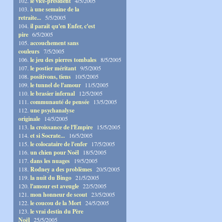
102.
le vice-président
4/5/2005
103.
à une semaine de la
retraite...
5/5/2005
104.
il paraît qu'en Enfer, c'est
pire
6/5/2005
105.
accouchement sans
couleurs
7/5/2005
106.
le jeu des pierres tombales
8/5/2005
107.
le postier méritant
9/5/2005
108.
positivons, tiens
10/5/2005
109.
le tunnel de l'amour
11/5/2005
110.
le brasier infernal
12/5/2005
111.
communauté de pensée
13/5/2005
112.
une psychanalyse
originale
14/5/2005
113.
la croissance de l'Empire
15/5/2005
114.
et si Socrate...
16/5/2005
115.
le colocataire de l'enfer
17/5/2005
116.
un chien pour Noël
18/5/2005
117.
dans les nuages
19/5/2005
118.
Rodney a des problèmes
20/5/2005
119.
la nuit du Bingo
21/5/2005
120.
l'amour est aveugle
22/5/2005
121.
mon honneur de scout
23/5/2005
122.
le coucou de la Mort
24/5/2005
123.
le vrai destin du Père
Noël
25/5/2005