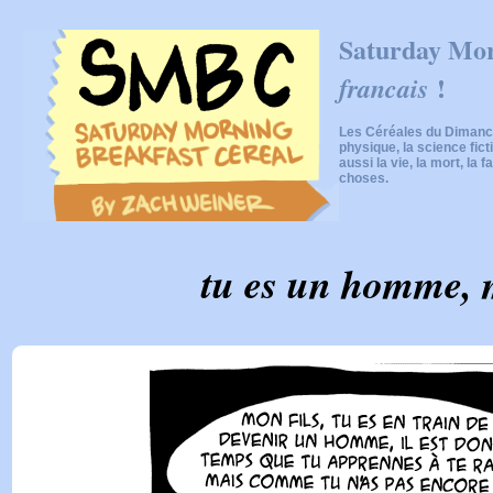
Saturday Mor
!
francais
Les Céréales du Dimanch
physique, la science fic
aussi la vie, la mort, la f
choses.
tu es un homme, m