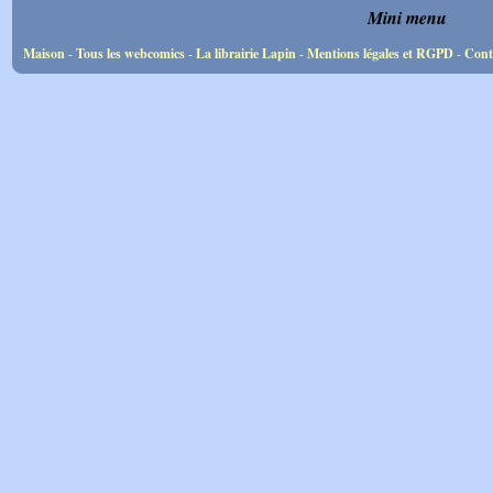
Mini menu
Maison
-
Tous les webcomics
-
La librairie Lapin
-
Mentions légales et RGPD
-
Cont