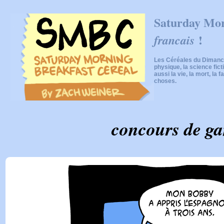
Saturday Mor
!
francais
Les Céréales du Dimanch
physique, la science fic
aussi la vie, la mort, la f
choses.
concours de g