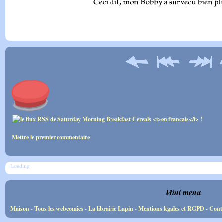
Mettre le premier commentaire
Loading
Mini menu
Maison
-
Tous les webcomics
-
La librairie Lapin
-
Mentions légales et RGPD
-
Cont