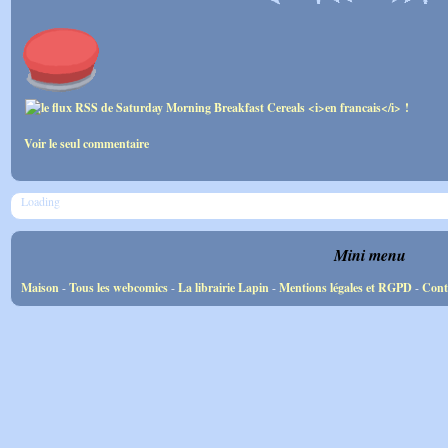
Voir le seul commentaire
Loading
Mini menu
Maison
-
Tous les webcomics
-
La librairie Lapin
-
Mentions légales et RGPD
-
Cont