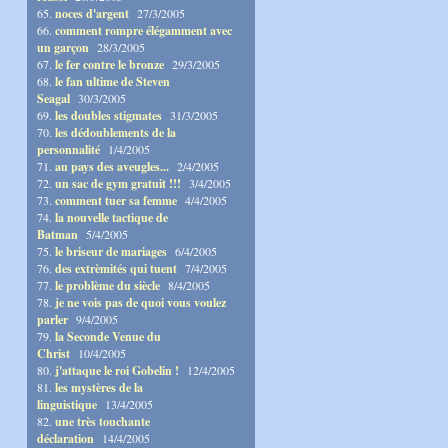
65.
noces d'argent
27/3/2005
66.
comment rompre élégamment avec
un garçon
28/3/2005
67.
le fer contre le bronze
29/3/2005
68.
le fan ultime de Steven
Seagal
30/3/2005
69.
les doubles stigmates
31/3/2005
70.
les dédoublements de la
personnalité
1/4/2005
71.
au pays des aveugles...
2/4/2005
72.
un sac de gym gratuit !!!
3/4/2005
73.
comment tuer sa femme
4/4/2005
74.
la nouvelle tactique de
Batman
5/4/2005
75.
le briseur de mariages
6/4/2005
76.
des extrèmités qui tuent
7/4/2005
77.
le problème du siècle
8/4/2005
78.
je ne vois pas de quoi vous voulez
parler
9/4/2005
79.
la Seconde Venue du
Christ
10/4/2005
80.
j'attaque le roi Gobelin !
12/4/2005
81.
les mystères de la
linguistique
13/4/2005
82.
une très touchante
déclaration
14/4/2005