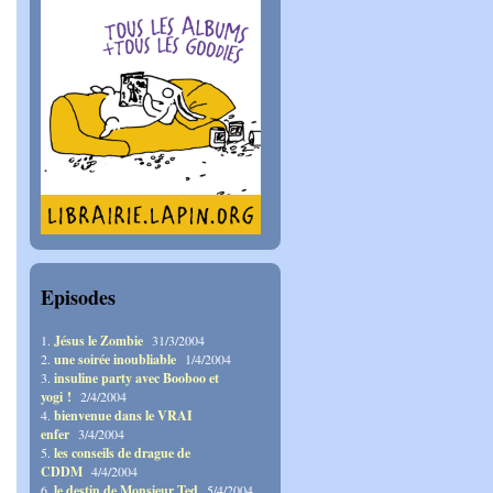
Episodes
1.
Jésus le Zombie
31/3/2004
2.
une soirée inoubliable
1/4/2004
3.
insuline party avec Booboo et
yogi !
2/4/2004
4.
bienvenue dans le VRAI
enfer
3/4/2004
5.
les conseils de drague de
CDDM
4/4/2004
6.
le destin de Monsieur Ted
5/4/2004