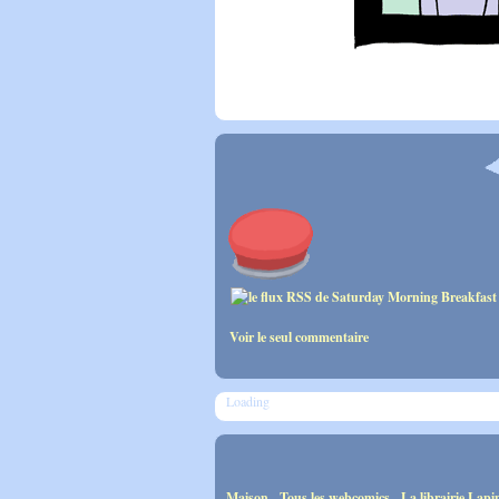
Voir le seul commentaire
Loading
Maison
-
Tous les webcomics
-
La librairie Lapi