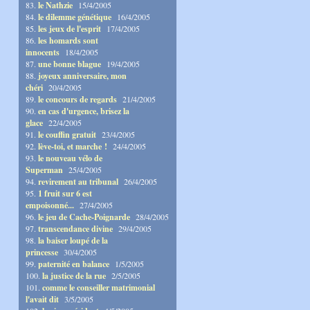
83.
le Nathzie
15/4/2005
84.
le dilemme génétique
16/4/2005
85.
les jeux de l'esprit
17/4/2005
86.
les homards sont
innocents
18/4/2005
87.
une bonne blague
19/4/2005
88.
joyeux anniversaire, mon
chéri
20/4/2005
89.
le concours de regards
21/4/2005
90.
en cas d'urgence, brisez la
glace
22/4/2005
91.
le couffin gratuit
23/4/2005
92.
lève-toi, et marche !
24/4/2005
93.
le nouveau vélo de
Superman
25/4/2005
94.
revirement au tribunal
26/4/2005
95.
1 fruit sur 6 est
empoisonné...
27/4/2005
96.
le jeu de Cache-Poignarde
28/4/2005
97.
transcendance divine
29/4/2005
98.
la baiser loupé de la
princesse
30/4/2005
99.
paternité en balance
1/5/2005
100.
la justice de la rue
2/5/2005
101.
comme le conseiller matrimonial
l'avait dit
3/5/2005