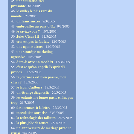
45.
une situtation très
pressante
6/3/2005
46.
le smiley le plus rare du
monde
7/3/2005
47.
un franc succès
8/3/2005
48.
embrouilles au pays d'Oz
9/3/2005
49.
le saviez-vous ?
10/3/2005
50.
Jules César III
11/3/2005
51.
ce n'est pas ta faute...
12/3/2005
52.
une agonie atroce
13/3/2005
53.
une stratégie marketing
agressive
14/3/2005
54.
dites-le avec un tee-shirt
15/3/2005
55.
c'est ce qu'on appelle l'esprit d'à
propos...
16/3/2005
56.
ta journée s'est bien passée, mon
chéri ?
17/3/2005
57.
le lapin Cadbury
18/3/2005
58.
un étrange diagnostic
20/3/2005
59.
les enfants, ne fumez pas... enfin, pas
trop
21/3/2005
60.
des menaces à la lettre
22/3/2005
61.
inoculation surprise
23/3/2005
62.
la technologie des toilettes
24/3/2005
63.
la plus jolie de toutes
25/3/2005
64.
un anniversaire de mariage presque
réussi
26/3/2005