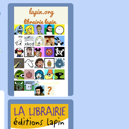
n
p
.