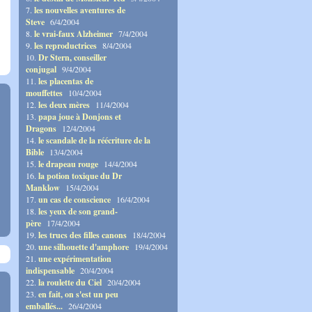
7.
les nouvelles aventures de
Steve
6/4/2004
8.
le vrai-faux Alzheimer
7/4/2004
9.
les reproductrices
8/4/2004
10.
Dr Stern, conseiller
conjugal
9/4/2004
11.
les placentas de
mouffettes
10/4/2004
12.
les deux mères
11/4/2004
13.
papa joue à Donjons et
Dragons
12/4/2004
14.
le scandale de la réécriture de la
Bible
13/4/2004
15.
le drapeau rouge
14/4/2004
16.
la potion toxique du Dr
Manklow
15/4/2004
17.
un cas de conscience
16/4/2004
18.
les yeux de son grand-
père
17/4/2004
19.
les trucs des filles canons
18/4/2004
20.
une silhouette d'amphore
19/4/2004
21.
une expérimentation
indispensable
20/4/2004
22.
la roulette du Ciel
20/4/2004
23.
en fait, on s'est un peu
emballés...
26/4/2004