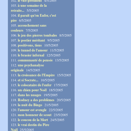
102.
le vice-président
4/5/2005
103.
à une semaine de la
retraite...
5/5/2005
104.
il paraît qu'en Enfer, c'est
pire
6/5/2005
105.
accouchement sans
couleurs
7/5/2005
106.
le jeu des pierres tombales
8/5/2005
107.
le postier méritant
9/5/2005
108.
positivons, tiens
10/5/2005
109.
le tunnel de l'amour
11/5/2005
110.
le brasier infernal
12/5/2005
111.
communauté de pensée
13/5/2005
112.
une psychanalyse
originale
14/5/2005
113.
la croissance de l'Empire
15/5/2005
114.
et si Socrate...
16/5/2005
115.
le colocataire de l'enfer
17/5/2005
116.
un chien pour Noël
18/5/2005
117.
dans les nuages
19/5/2005
118.
Rodney a des problèmes
20/5/2005
119.
la nuit du Bingo
21/5/2005
120.
l'amour est aveugle
22/5/2005
121.
mon honneur de scout
23/5/2005
122.
le coucou de la Mort
24/5/2005
123.
le vrai destin du Père
Noël
25/5/2005