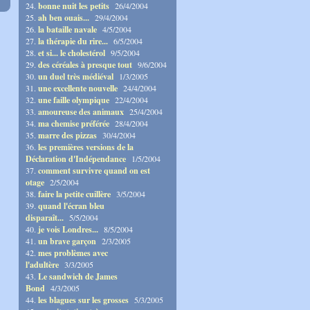
24.
bonne nuit les petits
26/4/2004
25.
ah ben ouais...
29/4/2004
26.
la bataille navale
4/5/2004
27.
la thérapie du rire...
6/5/2004
28.
et si... le cholestérol
9/5/2004
29.
des céréales à presque tout
9/6/2004
30.
un duel très médiéval
1/3/2005
31.
une excellente nouvelle
24/4/2004
32.
une faille olympique
22/4/2004
33.
amoureuse des animaux
25/4/2004
34.
ma chemise préférée
28/4/2004
35.
marre des pizzas
30/4/2004
36.
les premières versions de la
Déclaration d'Indépendance
1/5/2004
37.
comment survivre quand on est
otage
2/5/2004
38.
faire la petite cuillère
3/5/2004
39.
quand l'écran bleu
disparaît...
5/5/2004
40.
je vois Londres...
8/5/2004
41.
un brave garçon
2/3/2005
42.
mes problèmes avec
l'adultère
3/3/2005
43.
Le sandwich de James
Bond
4/3/2005
44.
les blagues sur les grosses
5/3/2005