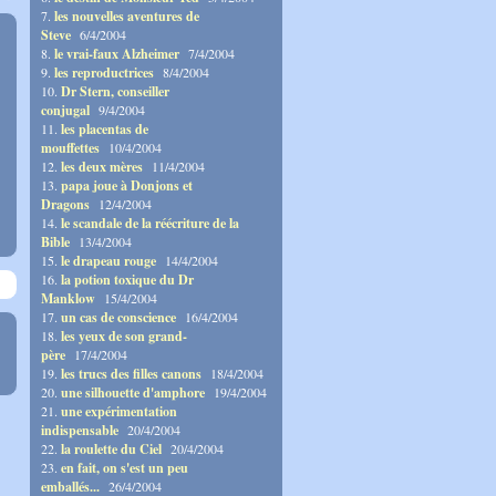
7.
les nouvelles aventures de
Steve
6/4/2004
8.
le vrai-faux Alzheimer
7/4/2004
9.
les reproductrices
8/4/2004
10.
Dr Stern, conseiller
conjugal
9/4/2004
11.
les placentas de
mouffettes
10/4/2004
12.
les deux mères
11/4/2004
13.
papa joue à Donjons et
Dragons
12/4/2004
14.
le scandale de la réécriture de la
Bible
13/4/2004
15.
le drapeau rouge
14/4/2004
16.
la potion toxique du Dr
Manklow
15/4/2004
17.
un cas de conscience
16/4/2004
18.
les yeux de son grand-
père
17/4/2004
19.
les trucs des filles canons
18/4/2004
20.
une silhouette d'amphore
19/4/2004
21.
une expérimentation
indispensable
20/4/2004
22.
la roulette du Ciel
20/4/2004
23.
en fait, on s'est un peu
emballés...
26/4/2004