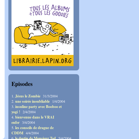
Episodes
1.
Jésus le Zombie
31/3/2004
2.
une soirée inoubliable
1/4/2004
3.
insuline party avec Booboo et
yogi !
2/4/2004
4.
bienvenue dans le VRAI
enfer
3/4/2004
5.
les conseils de drague de
CDDM
4/4/2004
6.
le destin de Monsieur Ted
5/4/2004