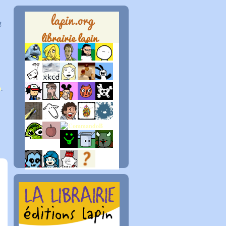
n
p
.