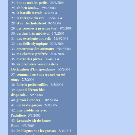
24.
bonne nuit les petits
26/4/2004
25.
ah ben ouais...
29/4/2004
26.
la bataille navale
4/5/2004
27.
la thérapie du rire...
6/5/2004
28.
et si... le cholestérol
9/5/2004
29.
des céréales à presque tout
9/6/2004
30.
un duel très médiéval
1/3/2005
31.
une excellente nouvelle
24/4/2004
32.
une faille olympique
22/4/2004
33.
amoureuse des animaux
25/4/2004
34.
ma chemise préférée
28/4/2004
35.
marre des pizzas
30/4/2004
36.
les premières versions de la
Déclaration d'Indépendance
1/5/2004
37.
comment survivre quand on est
otage
2/5/2004
38.
faire la petite cuillère
3/5/2004
39.
quand l'écran bleu
disparaît...
5/5/2004
40.
je vois Londres...
8/5/2004
41.
un brave garçon
2/3/2005
42.
mes problèmes avec
l'adultère
3/3/2005
43.
Le sandwich de James
Bond
4/3/2005
44.
les blagues sur les grosses
5/3/2005