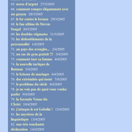
65.
noces d'argent
27/3/2005
66.
comment rompre élégamment avec
un garçon
28/3/2005
67.
le fer contre le bronze
29/3/2005
68.
le fan ultime de Steven
Seagal
30/3/2005
69.
les doubles stigmates
31/3/2005
70.
les dédoublements de la
personnalité
1/4/2005
71.
au pays des aveugles...
2/4/2005
72.
un sac de gym gratuit !!!
3/4/2005
73.
comment tuer sa femme
4/4/2005
74.
la nouvelle tactique de
Batman
5/4/2005
75.
le briseur de mariages
6/4/2005
76.
des extrèmités qui tuent
7/4/2005
77.
le problème du siècle
8/4/2005
78.
je ne vois pas de quoi vous voulez
parler
9/4/2005
79.
la Seconde Venue du
Christ
10/4/2005
80.
j'attaque le roi Gobelin !
12/4/2005
81.
les mystères de la
linguistique
13/4/2005
82.
une très touchante
déclaration
14/4/2005