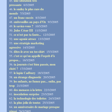
45.
une situtation très
pressante
6/3/2005
46.
le smiley le plus rare du
monde
7/3/2005
47.
un franc succès
8/3/2005
48.
embrouilles au pays d'Oz
9/3/2005
49.
le saviez-vous ?
10/3/2005
50.
Jules César III
11/3/2005
51.
ce n'est pas ta faute...
12/3/2005
52.
une agonie atroce
13/3/2005
53.
une stratégie marketing
agressive
14/3/2005
54.
dites-le avec un tee-shirt
15/3/2005
55.
c'est ce qu'on appelle l'esprit d'à
propos...
16/3/2005
56.
ta journée s'est bien passée, mon
chéri ?
17/3/2005
57.
le lapin Cadbury
18/3/2005
58.
un étrange diagnostic
20/3/2005
59.
les enfants, ne fumez pas... enfin, pas
trop
21/3/2005
60.
des menaces à la lettre
22/3/2005
61.
inoculation surprise
23/3/2005
62.
la technologie des toilettes
24/3/2005
63.
la plus jolie de toutes
25/3/2005
64.
un anniversaire de mariage presque
réussi
26/3/2005