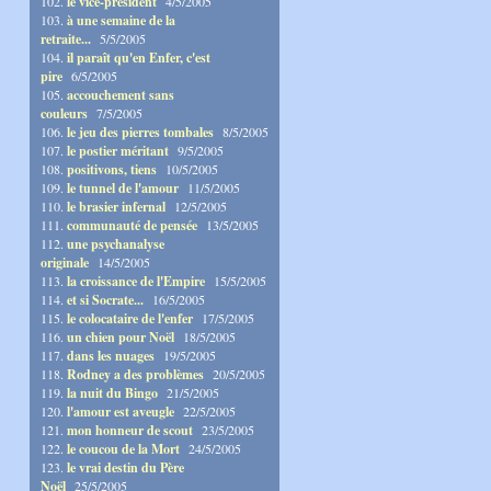
102.
le vice-président
4/5/2005
103.
à une semaine de la
retraite...
5/5/2005
104.
il paraît qu'en Enfer, c'est
pire
6/5/2005
105.
accouchement sans
couleurs
7/5/2005
106.
le jeu des pierres tombales
8/5/2005
107.
le postier méritant
9/5/2005
108.
positivons, tiens
10/5/2005
109.
le tunnel de l'amour
11/5/2005
110.
le brasier infernal
12/5/2005
111.
communauté de pensée
13/5/2005
112.
une psychanalyse
originale
14/5/2005
113.
la croissance de l'Empire
15/5/2005
114.
et si Socrate...
16/5/2005
115.
le colocataire de l'enfer
17/5/2005
116.
un chien pour Noël
18/5/2005
117.
dans les nuages
19/5/2005
118.
Rodney a des problèmes
20/5/2005
119.
la nuit du Bingo
21/5/2005
120.
l'amour est aveugle
22/5/2005
121.
mon honneur de scout
23/5/2005
122.
le coucou de la Mort
24/5/2005
123.
le vrai destin du Père
Noël
25/5/2005