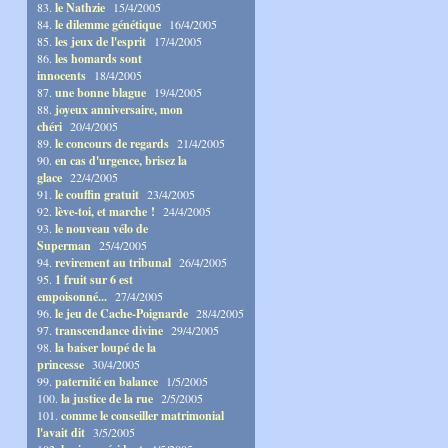
83.
le Nathzie
15/4/2005
84.
le dilemme génétique
16/4/2005
85.
les jeux de l'esprit
17/4/2005
86.
les homards sont
innocents
18/4/2005
87.
une bonne blague
19/4/2005
88.
joyeux anniversaire, mon
chéri
20/4/2005
89.
le concours de regards
21/4/2005
90.
en cas d'urgence, brisez la
glace
22/4/2005
91.
le couffin gratuit
23/4/2005
92.
lève-toi, et marche !
24/4/2005
93.
le nouveau vélo de
Superman
25/4/2005
94.
revirement au tribunal
26/4/2005
95.
1 fruit sur 6 est
empoisonné...
27/4/2005
96.
le jeu de Cache-Poignarde
28/4/2005
97.
transcendance divine
29/4/2005
98.
la baiser loupé de la
princesse
30/4/2005
99.
paternité en balance
1/5/2005
100.
la justice de la rue
2/5/2005
101.
comme le conseiller matrimonial
l'avait dit
3/5/2005