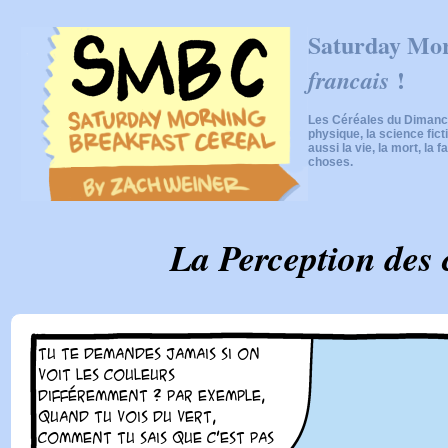
Saturday Mor
!
francais
Les Céréales du Dimanch
physique, la science fic
aussi la vie, la mort, la f
choses.
La Perception des 