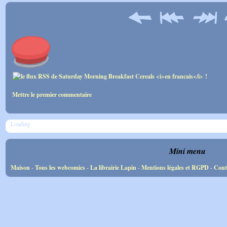
Mettre le premier commentaire
Loading
Mini menu
Maison
-
Tous les webcomics
-
La librairie Lapin
-
Mentions légales et RGPD
-
Cont