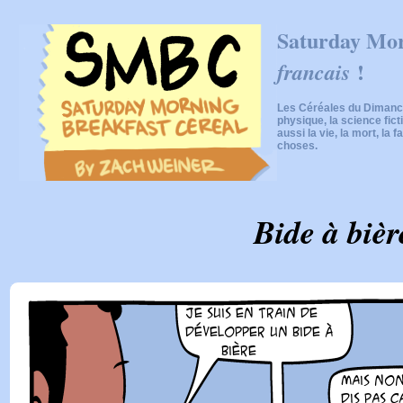
Saturday Mor
!
francais
Les Céréales du Dimanch
physique, la science fic
aussi la vie, la mort, la f
choses.
Bide à bièr