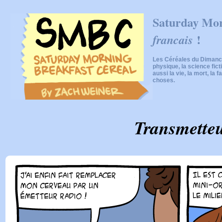
Saturday Mor
!
francais
Les Céréales du Dimanch
physique, la science fic
aussi la vie, la mort, la f
choses.
Transmette