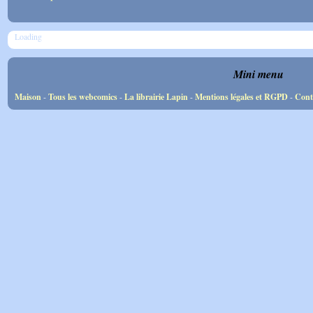
Loading
Mini menu
Maison
-
Tous les webcomics
-
La librairie Lapin
-
Mentions légales et RGPD
-
Cont