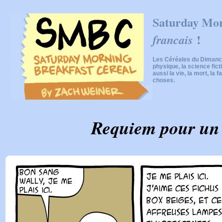
Saturday Mor
!
francais
Les Céréales du Dimanch
physique, la science fic
aussi la vie, la mort, la f
choses.
Requiem pour un 