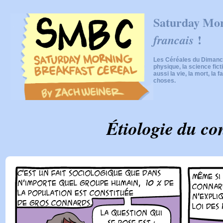
Saturday Mor
!
francais
Les Céréales du Dimanch
physique, la science fic
aussi la vie, la mort, la f
choses.
Étiologie du c