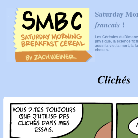
Saturday Mor
!
francais
Les Céréales du Dimanch
physique, la science fic
aussi la vie, la mort, la f
choses.
Clichés