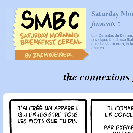
Saturday Mor
!
francais
Les Céréales du Dimanch
physique, la science fic
aussi la vie, la mort, la f
choses.
the connexions