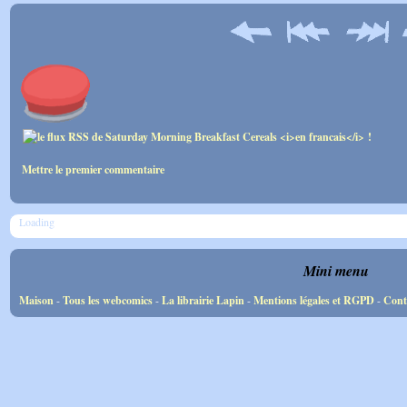
Mettre le premier commentaire
Loading
Mini menu
Maison
-
Tous les webcomics
-
La librairie Lapin
-
Mentions légales et RGPD
-
Cont